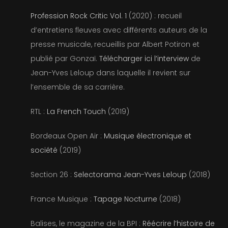
Works
Profession Rock Critic Vol. 1
(2020) : recueil
d’entretiens fleuves avec différents auteurs de la
Press & interviews
presse musicale, recueillis par Albert Potiron et
publié par Gonzaï.
Télécharger ici l’interview
de
Biographie – Biography
Jean-Yves Leloup dans laquelle il revient sur
l’ensemble de sa carrière.
Contact
RTL :
La French Touch
(2019)
Bordeaux Open Air :
Musique électronique et
société
(2019)
Section 26 :
Selectorama Jean-Yves Leloup
(2018)
France Musique :
Tapage Nocturne
(2018)
Balises, le magazine de la BPI :
Réécrire l’histoire de